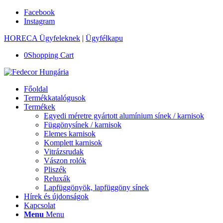
Facebook
Instagram
HORECA Ügyfeleknek
|
Ügyfélkapu
0
Shopping Cart
Főoldal
Termékkatalógusok
Termékek
Egyedi méretre gyártott alumínium sínek / karnisok
Függönysínek / karnisok
Elemes karnisok
Komplett karnisok
Vitrázsrudak
Vászon rolók
Pliszék
Reluxák
Lapfüggönyök, lapfüggöny sínek
Hírek és újdonságok
Kapcsolat
Menu
Menu