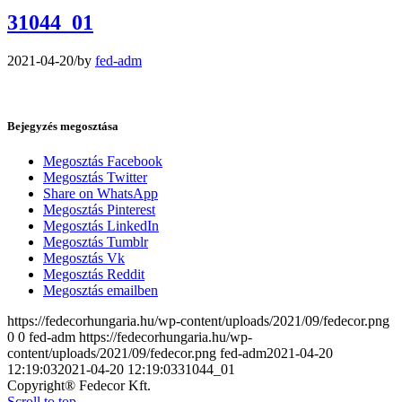
31044_01
2021-04-20
/
by
fed-adm
Bejegyzés megosztása
Megosztás Facebook
Megosztás Twitter
Share on WhatsApp
Megosztás Pinterest
Megosztás LinkedIn
Megosztás Tumblr
Megosztás Vk
Megosztás Reddit
Megosztás emailben
https://fedecorhungaria.hu/wp-content/uploads/2021/09/fedecor.png
0
0
fed-adm
https://fedecorhungaria.hu/wp-
content/uploads/2021/09/fedecor.png
fed-adm
2021-04-20
12:19:03
2021-04-20 12:19:03
31044_01
Copyright® Fedecor Kft.
Scroll to top