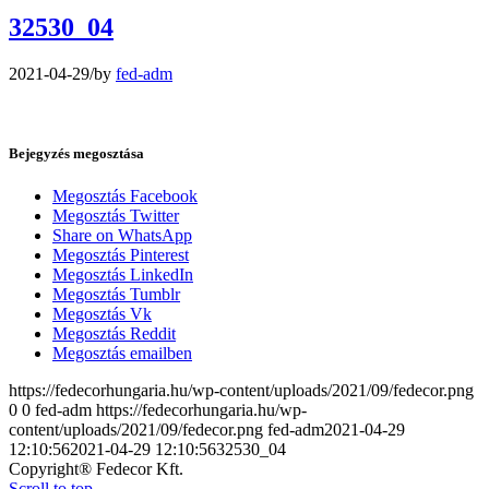
32530_04
2021-04-29
/
by
fed-adm
Bejegyzés megosztása
Megosztás Facebook
Megosztás Twitter
Share on WhatsApp
Megosztás Pinterest
Megosztás LinkedIn
Megosztás Tumblr
Megosztás Vk
Megosztás Reddit
Megosztás emailben
https://fedecorhungaria.hu/wp-content/uploads/2021/09/fedecor.png
0
0
fed-adm
https://fedecorhungaria.hu/wp-
content/uploads/2021/09/fedecor.png
fed-adm
2021-04-29
12:10:56
2021-04-29 12:10:56
32530_04
Copyright® Fedecor Kft.
Scroll to top