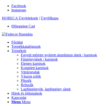
Facebook
Instagram
HORECA Ügyfeleknek
|
Ügyfélkapu
0
Shopping Cart
Főoldal
Termékkatalógusok
Termékek
Egyedi méretre gyártott alumínium sínek / karnisok
Függönysínek / karnisok
Elemes karnisok
Komplett karnisok
Vitrázsrudak
Vászon rolók
Pliszék
Reluxák
Lapfüggönyök, lapfüggöny sínek
Hírek és újdonságok
Kapcsolat
Menu
Menu