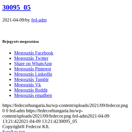
30095_05
2021-04-09
/
by
fed-adm
Bejegyzés megosztása
Megosztás Facebook
Megosztás Twitter
Share on WhatsApp
Megosztás Pinterest
Megosztás LinkedIn
Megosztás Tumblr
Megosztás Vk
Megosztás Reddit
Megosztás emailben
https://fedecorhungaria.hu/wp-content/uploads/2021/09/fedecor.png
0
0
fed-adm
https://fedecorhungaria.hu/wp-
content/uploads/2021/09/fedecor.png
fed-adm
2021-04-09
13:21:42
2021-04-09 13:21:42
30095_05
Copyright® Fedecor Kft.
Scroll to top