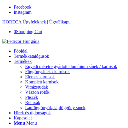
Facebook
Instagram
HORECA Ügyfeleknek
|
Ügyfélkapu
0
Shopping Cart
Főoldal
Termékkatalógusok
Termékek
Egyedi méretre gyártott alumínium sínek / karnisok
Függönysínek / karnisok
Elemes karnisok
Komplett karnisok
Vitrázsrudak
Vászon rolók
Pliszék
Reluxák
Lapfüggönyök, lapfüggöny sínek
Hírek és újdonságok
Kapcsolat
Menu
Menu