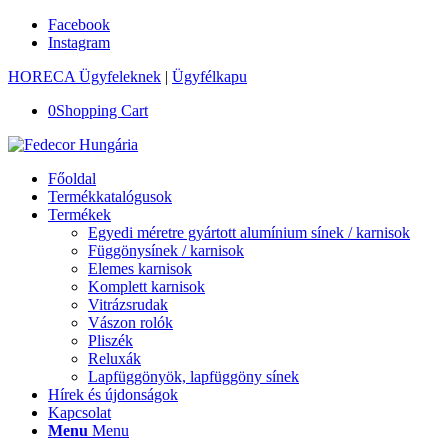
Facebook
Instagram
HORECA Ügyfeleknek
|
Ügyfélkapu
0
Shopping Cart
Főoldal
Termékkatalógusok
Termékek
Egyedi méretre gyártott alumínium sínek / karnisok
Függönysínek / karnisok
Elemes karnisok
Komplett karnisok
Vitrázsrudak
Vászon rolók
Pliszék
Reluxák
Lapfüggönyök, lapfüggöny sínek
Hírek és újdonságok
Kapcsolat
Menu
Menu