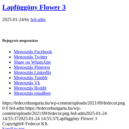
Lapfüggöny Flower 3
2025-01-24
/
by
fed-adm
Bejegyzés megosztása
Megosztás Facebook
Megosztás Twitter
Share on WhatsApp
Megosztás Pinterest
Megosztás LinkedIn
Megosztás Tumblr
Megosztás Vk
Megosztás Reddit
Megosztás emailben
https://fedecorhungaria.hu/wp-content/uploads/2021/09/fedecor.png
0
0
fed-adm
https://fedecorhungaria.hu/wp-
content/uploads/2021/09/fedecor.png
fed-adm
2025-01-24
14:55:37
2025-01-24 14:55:37
Lapfüggöny Flower 3
Copyright® Fedecor Kft.
Scroll to top