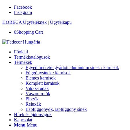
Facebook
Instagram
HORECA Ügyfeleknek
|
Ügyfélkapu
0
Shopping Cart
Főoldal
Termékkatalógusok
Termékek
Egyedi méretre gyártott alumínium sínek / karnisok
Függönysínek / karnisok
Elemes karnisok
Komplett karnisok
Vitrázsrudak
Vászon rolók
Pliszék
Reluxák
Lapfüggönyök, lapfüggöny sínek
Hírek és újdonságok
Kapcsolat
Menu
Menu