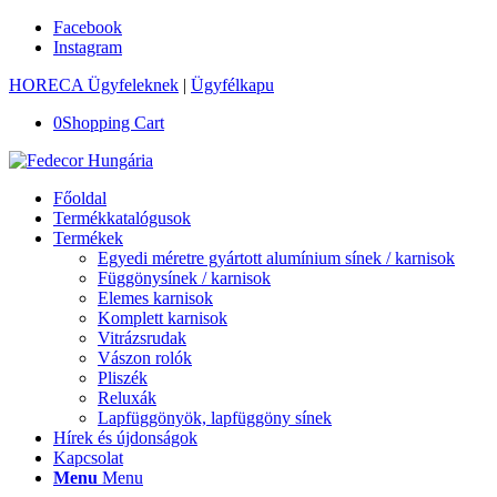
Facebook
Instagram
HORECA Ügyfeleknek
|
Ügyfélkapu
0
Shopping Cart
Főoldal
Termékkatalógusok
Termékek
Egyedi méretre gyártott alumínium sínek / karnisok
Függönysínek / karnisok
Elemes karnisok
Komplett karnisok
Vitrázsrudak
Vászon rolók
Pliszék
Reluxák
Lapfüggönyök, lapfüggöny sínek
Hírek és újdonságok
Kapcsolat
Menu
Menu