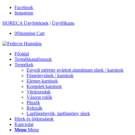
Facebook
Instagram
HORECA Ügyfeleknek
|
Ügyfélkapu
0
Shopping Cart
Főoldal
Termékkatalógusok
Termékek
Egyedi méretre gyártott alumínium sínek / karnisok
Függönysínek / karnisok
Elemes karnisok
Komplett karnisok
Vitrázsrudak
Vászon rolók
Pliszék
Reluxák
Lapfüggönyök, lapfüggöny sínek
Hírek és újdonságok
Kapcsolat
Menu
Menu