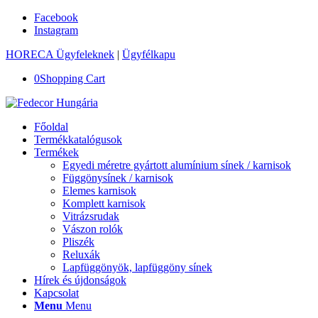
Facebook
Instagram
HORECA Ügyfeleknek
|
Ügyfélkapu
0
Shopping Cart
Főoldal
Termékkatalógusok
Termékek
Egyedi méretre gyártott alumínium sínek / karnisok
Függönysínek / karnisok
Elemes karnisok
Komplett karnisok
Vitrázsrudak
Vászon rolók
Pliszék
Reluxák
Lapfüggönyök, lapfüggöny sínek
Hírek és újdonságok
Kapcsolat
Menu
Menu