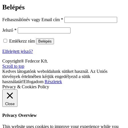
Belépés
Kötelező
Felhasználónév vagy Email cím
*
Kötelező
Jelszó
*
Emlékezz rám
Belépés
Elfelejtett jelszó?
Copyright® Fedecor Kft.
Scroll to top
Kedves látogatónk weboldalunk sütiket használ. Az Uniós
törvények értelmében kérjük engedélyezd a sütik
használatát!
Elfogadom
Részletek
Privacy & Cookies Policy
Close
Privacy Overview
This website uses cookies to improve your experience while you