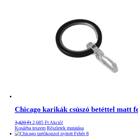
Chicago karikák csúszó betéttel matt f
Original
Current
3,420
Ft
2,685
Ft
Akció!
price
price
Kosárba teszem
Részletek mutatása
was:
is: