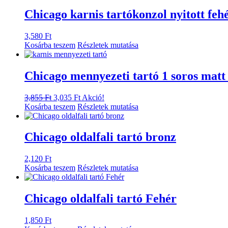
3,420 Ft.
2,685 Ft.
Chicago karnis tartókonzol nyitott feh
3,580
Ft
Kosárba teszem
Részletek mutatása
Chicago mennyezeti tartó 1 soros mat
Original
Current
3,855
Ft
3,035
Ft
Akció!
price
price
Kosárba teszem
Részletek mutatása
was:
is:
3,855 Ft.
3,035 Ft.
Chicago oldalfali tartó bronz
2,120
Ft
Kosárba teszem
Részletek mutatása
Chicago oldalfali tartó Fehér
1,850
Ft