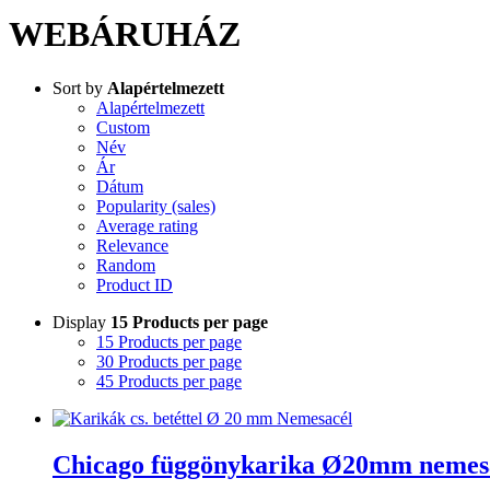
WEBÁRUHÁZ
Sort by
Alapértelmezett
Alapértelmezett
Custom
Név
Ár
Dátum
Popularity (sales)
Average rating
Relevance
Random
Product ID
Display
15 Products per page
15 Products per page
30 Products per page
45 Products per page
Chicago függönykarika Ø20mm nemesa