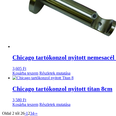
Chicago tartókonzol nyitott nemesacél
3,605
Ft
Kosárba teszem
Részletek mutatása
Chicago tartókonzol nyitott titan 8cm
3,580
Ft
Kosárba teszem
Részletek mutatása
Oldal 2 tól 26
‹
1
2
3
4
›
»