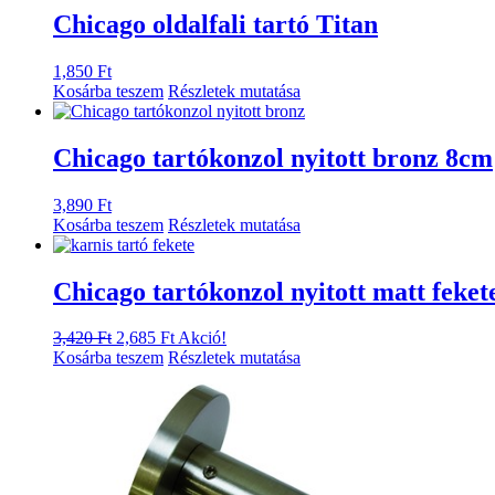
Chicago oldalfali tartó Titan
1,850
Ft
Kosárba teszem
Részletek mutatása
Chicago tartókonzol nyitott bronz 8cm
3,890
Ft
Kosárba teszem
Részletek mutatása
Chicago tartókonzol nyitott matt feke
Original
Current
3,420
Ft
2,685
Ft
Akció!
price
price
Kosárba teszem
Részletek mutatása
was:
is:
3,420 Ft.
2,685 Ft.