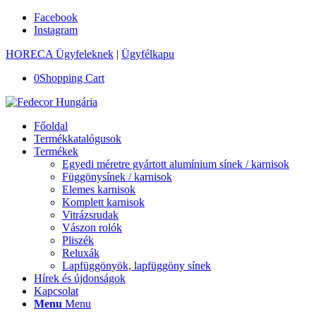
Facebook
Instagram
HORECA Ügyfeleknek
|
Ügyfélkapu
0
Shopping Cart
Főoldal
Termékkatalógusok
Termékek
Egyedi méretre gyártott alumínium sínek / karnisok
Függönysínek / karnisok
Elemes karnisok
Komplett karnisok
Vitrázsrudak
Vászon rolók
Pliszék
Reluxák
Lapfüggönyök, lapfüggöny sínek
Hírek és újdonságok
Kapcsolat
Menu
Menu