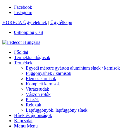
Facebook
Instagram
HORECA Ügyfeleknek
|
Ügyfélkapu
0
Shopping Cart
Főoldal
Termékkatalógusok
Termékek
Egyedi méretre gyártott alumínium sínek / karnisok
Függönysínek / karnisok
Elemes karnisok
Komplett karnisok
Vitrázsrudak
Vászon rolók
Pliszék
Reluxák
Lapfüggönyök, lapfüggöny sínek
Hírek és újdonságok
Kapcsolat
Menu
Menu