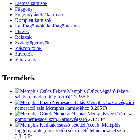
Elemes karnisok
Függöny
Függönysínek / karnisok
Komplett karnisok
Lapfüggönyök, lapfüggöny sínek
Pliszék
Reluxák
Szalagfüggönyök
Vászon rolók
Sávrolók
Vitrázsrudak
Termékek
Memphis Csúcs végzáró fekete
színben, modern kúp formájú
3,265
Ft
Memphis Lazio végzáró
nemesacél szín,Memphis karnisokhoz
3,265
Ft
Memphis végzáró dísz
gömb nemesacél szín,Karnisvégzáró
2,425
Ft
Memphis
függönykarika,ráncszedő csúszó betéttel nemesacél szín
3,345
Ft