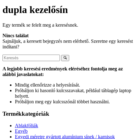
dupla kezelősín
Egy termék se felelt meg a keresésnek.
Nincs találat
Sajnáljuk, a keresett bejegyzés nem elérhető. Szeretne egy keresést
indítani?
A legjobb keresési eredmények eléréséhez fontolja meg az
alábbi javaslatokat:
Mindig ellenőrizze a helyesírását.
Próbáljon ki hasonló kulcsszavakat, például táblagép laptop
helyett.
Próbáljon meg egy kulcsszónál többet használni.
Termékkategóriák
Ablakfóliák
Egyéb
Egyedi méretre gyártott alumínium sínek / karnisok