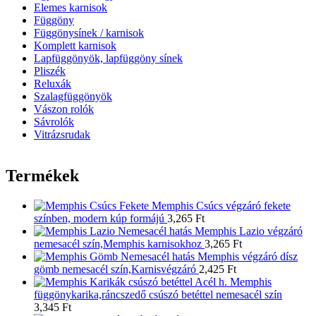
Elemes karnisok
Függöny
Függönysínek / karnisok
Komplett karnisok
Lapfüggönyök, lapfüggöny sínek
Pliszék
Reluxák
Szalagfüggönyök
Vászon rolók
Sávrolók
Vitrázsrudak
Termékek
Memphis Csúcs végzáró fekete
színben, modern kúp formájú
3,265
Ft
Memphis Lazio végzáró
nemesacél szín,Memphis karnisokhoz
3,265
Ft
Memphis végzáró dísz
gömb nemesacél szín,Karnisvégzáró
2,425
Ft
Memphis
függönykarika,ráncszedő csúszó betéttel nemesacél szín
3,345
Ft