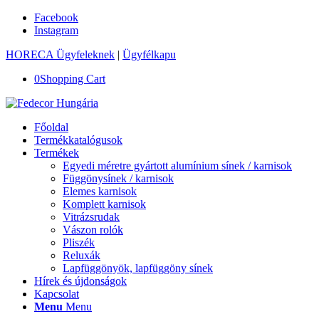
Facebook
Instagram
HORECA Ügyfeleknek
|
Ügyfélkapu
0
Shopping Cart
Főoldal
Termékkatalógusok
Termékek
Egyedi méretre gyártott alumínium sínek / karnisok
Függönysínek / karnisok
Elemes karnisok
Komplett karnisok
Vitrázsrudak
Vászon rolók
Pliszék
Reluxák
Lapfüggönyök, lapfüggöny sínek
Hírek és újdonságok
Kapcsolat
Menu
Menu