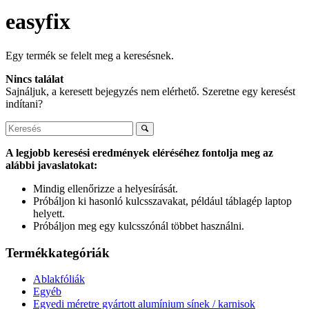
easyfix
Egy termék se felelt meg a keresésnek.
Nincs találat
Sajnáljuk, a keresett bejegyzés nem elérhető. Szeretne egy keresést
indítani?
A legjobb keresési eredmények eléréséhez fontolja meg az
alábbi javaslatokat:
Mindig ellenőrizze a helyesírását.
Próbáljon ki hasonló kulcsszavakat, például táblagép laptop
helyett.
Próbáljon meg egy kulcsszónál többet használni.
Termékkategóriák
Ablakfóliák
Egyéb
Egyedi méretre gyártott alumínium sínek / karnisok