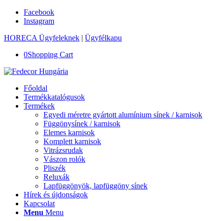
Facebook
Instagram
HORECA Ügyfeleknek
|
Ügyfélkapu
0
Shopping Cart
Főoldal
Termékkatalógusok
Termékek
Egyedi méretre gyártott alumínium sínek / karnisok
Függönysínek / karnisok
Elemes karnisok
Komplett karnisok
Vitrázsrudak
Vászon rolók
Pliszék
Reluxák
Lapfüggönyök, lapfüggöny sínek
Hírek és újdonságok
Kapcsolat
Menu
Menu