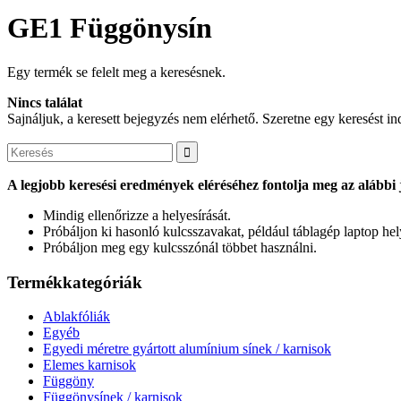
GE1 Függönysín
Egy termék se felelt meg a keresésnek.
Nincs találat
Sajnáljuk, a keresett bejegyzés nem elérhető. Szeretne egy keresést in
A legjobb keresési eredmények eléréséhez fontolja meg az alábbi 
Mindig ellenőrizze a helyesírását.
Próbáljon ki hasonló kulcsszavakat, például táblagép laptop hely
Próbáljon meg egy kulcsszónál többet használni.
Termékkategóriák
Ablakfóliák
Egyéb
Egyedi méretre gyártott alumínium sínek / karnisok
Elemes karnisok
Függöny
Függönysínek / karnisok