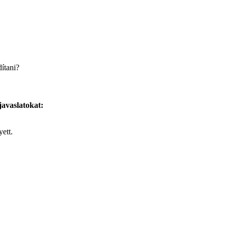
dítani?
javaslatokat:
ett.