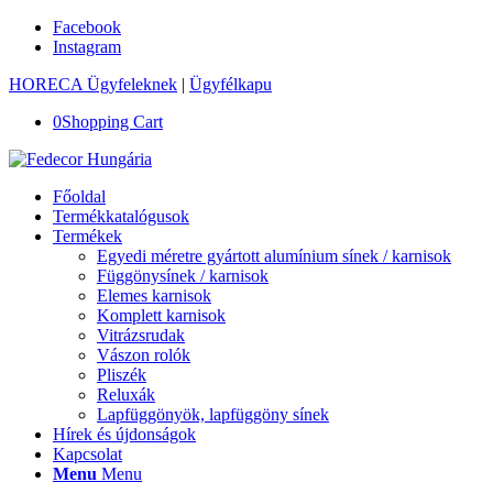
Facebook
Instagram
HORECA Ügyfeleknek
|
Ügyfélkapu
0
Shopping Cart
Főoldal
Termékkatalógusok
Termékek
Egyedi méretre gyártott alumínium sínek / karnisok
Függönysínek / karnisok
Elemes karnisok
Komplett karnisok
Vitrázsrudak
Vászon rolók
Pliszék
Reluxák
Lapfüggönyök, lapfüggöny sínek
Hírek és újdonságok
Kapcsolat
Menu
Menu