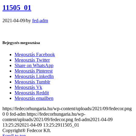
11505_01
2021-04-09
/
by
fed-adm
Bejegyzés megosztása
Megosztás Facebook
Megosztás Twitter
Share on WhatsApp
Megosztás Pinterest
Megosztás LinkedIn
Megosztás Tumblr
Megosztás Vk
Megosztás Reddit
Megosztás emailben
https://fedecorhungaria.hu/wp-content/uploads/2021/09/fedecor.png
0
0
fed-adm
https://fedecorhungaria.hu/wp-
content/uploads/2021/09/fedecor.png
fed-adm
2021-04-09
13:25:29
2021-04-09 13:25:29
11505_01
Copyright® Fedecor Kft.
Scroll to top