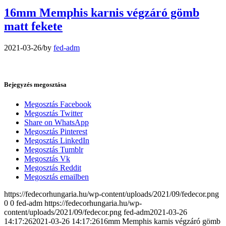
16mm Memphis karnis végzáró gömb
matt fekete
2021-03-26
/
by
fed-adm
Bejegyzés megosztása
Megosztás Facebook
Megosztás Twitter
Share on WhatsApp
Megosztás Pinterest
Megosztás LinkedIn
Megosztás Tumblr
Megosztás Vk
Megosztás Reddit
Megosztás emailben
https://fedecorhungaria.hu/wp-content/uploads/2021/09/fedecor.png
0
0
fed-adm
https://fedecorhungaria.hu/wp-
content/uploads/2021/09/fedecor.png
fed-adm
2021-03-26
14:17:26
2021-03-26 14:17:26
16mm Memphis karnis végzáró gömb