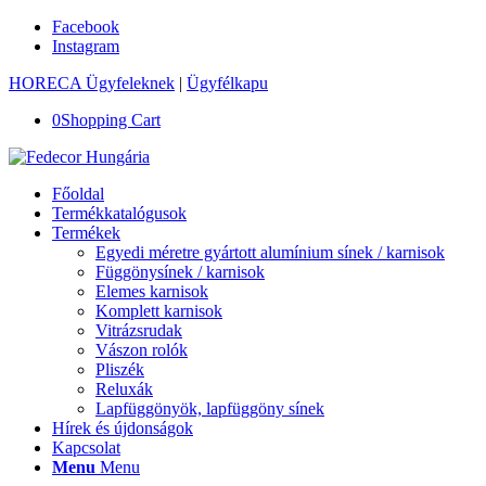
Facebook
Instagram
HORECA Ügyfeleknek
|
Ügyfélkapu
0
Shopping Cart
Főoldal
Termékkatalógusok
Termékek
Egyedi méretre gyártott alumínium sínek / karnisok
Függönysínek / karnisok
Elemes karnisok
Komplett karnisok
Vitrázsrudak
Vászon rolók
Pliszék
Reluxák
Lapfüggönyök, lapfüggöny sínek
Hírek és újdonságok
Kapcsolat
Menu
Menu