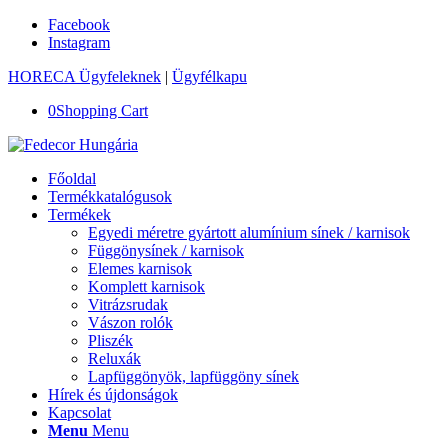
Facebook
Instagram
HORECA Ügyfeleknek
|
Ügyfélkapu
0
Shopping Cart
Főoldal
Termékkatalógusok
Termékek
Egyedi méretre gyártott alumínium sínek / karnisok
Függönysínek / karnisok
Elemes karnisok
Komplett karnisok
Vitrázsrudak
Vászon rolók
Pliszék
Reluxák
Lapfüggönyök, lapfüggöny sínek
Hírek és újdonságok
Kapcsolat
Menu
Menu