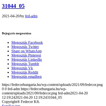
31044_05
2021-04-20
/
by
fed-adm
Bejegyzés megosztása
Megosztás Facebook
Megosztás Twitter
Share on WhatsApp
Megosztás Pinterest
Megosztás LinkedIn
Megosztás Tumblr
Megosztás Vk
Megosztás Reddit
Megosztás emailben
https://fedecorhungaria.hu/wp-content/uploads/2021/09/fedecor.png
0
0
fed-adm
https://fedecorhungaria.hu/wp-
content/uploads/2021/09/fedecor.png
fed-adm
2021-04-20
12:19:24
2021-04-20 12:19:24
31044_05
Copyright® Fedecor Kft.
Scroll to top