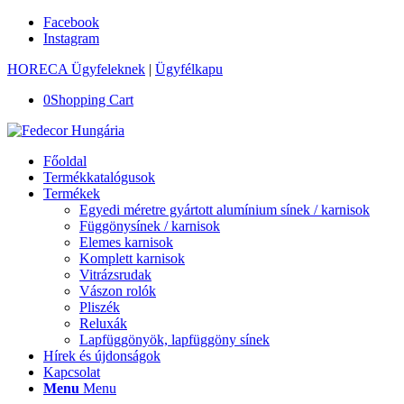
Facebook
Instagram
HORECA Ügyfeleknek
|
Ügyfélkapu
0
Shopping Cart
Főoldal
Termékkatalógusok
Termékek
Egyedi méretre gyártott alumínium sínek / karnisok
Függönysínek / karnisok
Elemes karnisok
Komplett karnisok
Vitrázsrudak
Vászon rolók
Pliszék
Reluxák
Lapfüggönyök, lapfüggöny sínek
Hírek és újdonságok
Kapcsolat
Menu
Menu