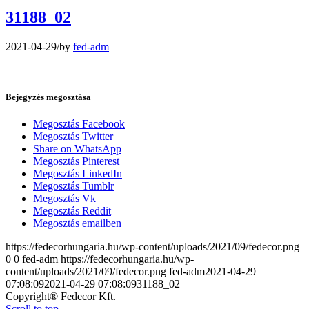
31188_02
2021-04-29
/
by
fed-adm
Bejegyzés megosztása
Megosztás Facebook
Megosztás Twitter
Share on WhatsApp
Megosztás Pinterest
Megosztás LinkedIn
Megosztás Tumblr
Megosztás Vk
Megosztás Reddit
Megosztás emailben
https://fedecorhungaria.hu/wp-content/uploads/2021/09/fedecor.png
0
0
fed-adm
https://fedecorhungaria.hu/wp-
content/uploads/2021/09/fedecor.png
fed-adm
2021-04-29
07:08:09
2021-04-29 07:08:09
31188_02
Copyright® Fedecor Kft.
Scroll to top