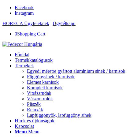
Facebook
Instagram
HORECA Ügyfeleknek
|
Ügyfélkapu
0
Shopping Cart
Főoldal
Termékkatalógusok
Termékek
Egyedi méretre gyártott alumínium sínek / karnisok
Függönysínek / karnisok
Elemes karnisok
Komplett karnisok
Vitrázsrudak
Vászon rolók
Pliszék
Reluxák
Lapfüggönyök, lapfüggöny sínek
Hírek és újdonságok
Kapcsolat
Menu
Menu