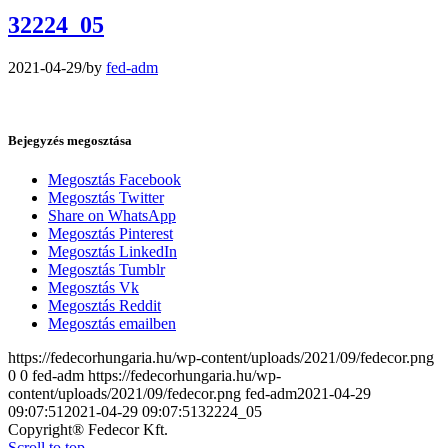
32224_05
2021-04-29
/
by
fed-adm
Bejegyzés megosztása
Megosztás Facebook
Megosztás Twitter
Share on WhatsApp
Megosztás Pinterest
Megosztás LinkedIn
Megosztás Tumblr
Megosztás Vk
Megosztás Reddit
Megosztás emailben
https://fedecorhungaria.hu/wp-content/uploads/2021/09/fedecor.png
0
0
fed-adm
https://fedecorhungaria.hu/wp-
content/uploads/2021/09/fedecor.png
fed-adm
2021-04-29
09:07:51
2021-04-29 09:07:51
32224_05
Copyright® Fedecor Kft.
Scroll to top