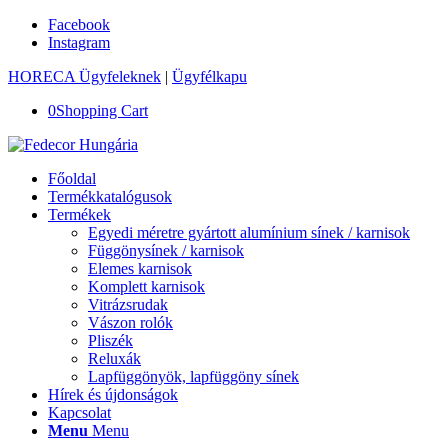
Facebook
Instagram
HORECA Ügyfeleknek
|
Ügyfélkapu
0
Shopping Cart
Főoldal
Termékkatalógusok
Termékek
Egyedi méretre gyártott alumínium sínek / karnisok
Függönysínek / karnisok
Elemes karnisok
Komplett karnisok
Vitrázsrudak
Vászon rolók
Pliszék
Reluxák
Lapfüggönyök, lapfüggöny sínek
Hírek és újdonságok
Kapcsolat
Menu
Menu