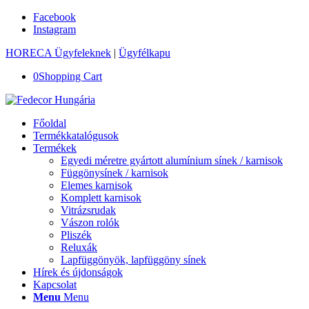
Facebook
Instagram
HORECA Ügyfeleknek
|
Ügyfélkapu
0
Shopping Cart
Főoldal
Termékkatalógusok
Termékek
Egyedi méretre gyártott alumínium sínek / karnisok
Függönysínek / karnisok
Elemes karnisok
Komplett karnisok
Vitrázsrudak
Vászon rolók
Pliszék
Reluxák
Lapfüggönyök, lapfüggöny sínek
Hírek és újdonságok
Kapcsolat
Menu
Menu