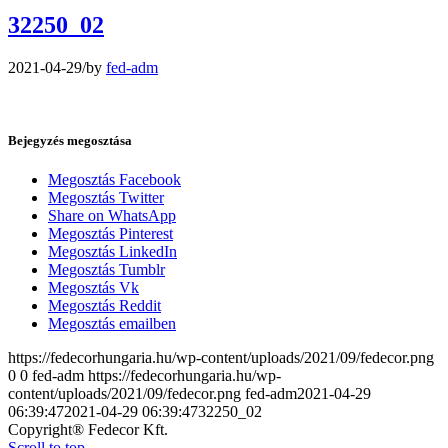
32250_02
2021-04-29
/
by
fed-adm
Bejegyzés megosztása
Megosztás Facebook
Megosztás Twitter
Share on WhatsApp
Megosztás Pinterest
Megosztás LinkedIn
Megosztás Tumblr
Megosztás Vk
Megosztás Reddit
Megosztás emailben
https://fedecorhungaria.hu/wp-content/uploads/2021/09/fedecor.png
0
0
fed-adm
https://fedecorhungaria.hu/wp-
content/uploads/2021/09/fedecor.png
fed-adm
2021-04-29
06:39:47
2021-04-29 06:39:47
32250_02
Copyright® Fedecor Kft.
Scroll to top