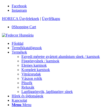
Facebook
Instagram
HORECA Ügyfeleknek
|
Ügyfélkapu
0
Shopping Cart
Főoldal
Termékkatalógusok
Termékek
Egyedi méretre gyártott alumínium sínek / karnisok
Függönysínek / karnisok
Elemes karnisok
Komplett karnisok
Vitrázsrudak
Vászon rolók
Pliszék
Reluxák
Lapfüggönyök, lapfüggöny sínek
Hírek és újdonságok
Kapcsolat
Menu
Menu