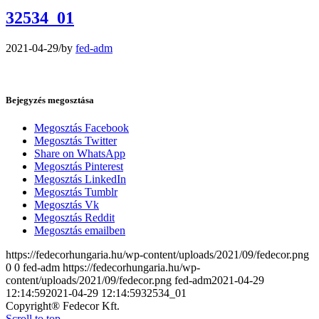
32534_01
2021-04-29
/
by
fed-adm
Bejegyzés megosztása
Megosztás Facebook
Megosztás Twitter
Share on WhatsApp
Megosztás Pinterest
Megosztás LinkedIn
Megosztás Tumblr
Megosztás Vk
Megosztás Reddit
Megosztás emailben
https://fedecorhungaria.hu/wp-content/uploads/2021/09/fedecor.png
0
0
fed-adm
https://fedecorhungaria.hu/wp-
content/uploads/2021/09/fedecor.png
fed-adm
2021-04-29
12:14:59
2021-04-29 12:14:59
32534_01
Copyright® Fedecor Kft.
Scroll to top