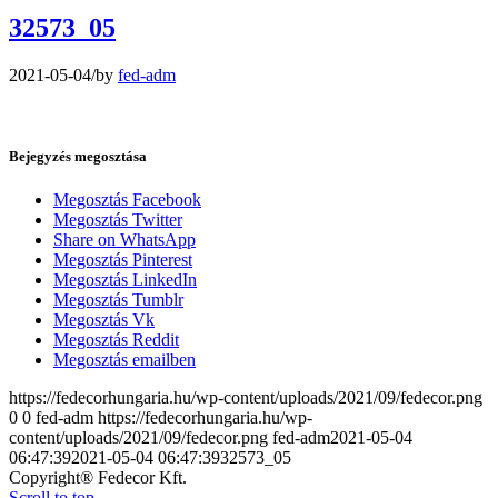
32573_05
2021-05-04
/
by
fed-adm
Bejegyzés megosztása
Megosztás Facebook
Megosztás Twitter
Share on WhatsApp
Megosztás Pinterest
Megosztás LinkedIn
Megosztás Tumblr
Megosztás Vk
Megosztás Reddit
Megosztás emailben
https://fedecorhungaria.hu/wp-content/uploads/2021/09/fedecor.png
0
0
fed-adm
https://fedecorhungaria.hu/wp-
content/uploads/2021/09/fedecor.png
fed-adm
2021-05-04
06:47:39
2021-05-04 06:47:39
32573_05
Copyright® Fedecor Kft.
Scroll to top