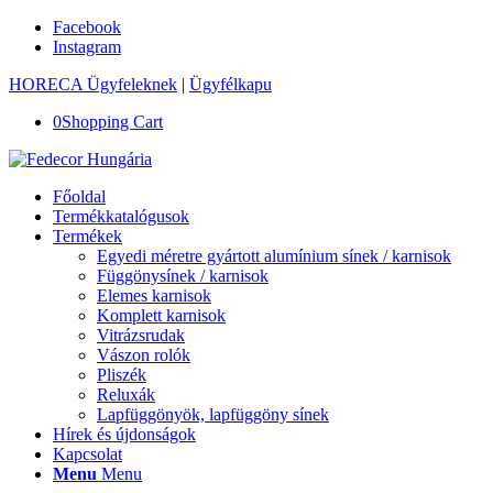
Facebook
Instagram
HORECA Ügyfeleknek
|
Ügyfélkapu
0
Shopping Cart
Főoldal
Termékkatalógusok
Termékek
Egyedi méretre gyártott alumínium sínek / karnisok
Függönysínek / karnisok
Elemes karnisok
Komplett karnisok
Vitrázsrudak
Vászon rolók
Pliszék
Reluxák
Lapfüggönyök, lapfüggöny sínek
Hírek és újdonságok
Kapcsolat
Menu
Menu