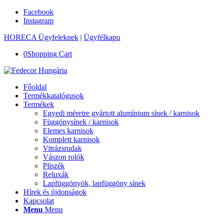
Facebook
Instagram
HORECA Ügyfeleknek
|
Ügyfélkapu
0
Shopping Cart
Főoldal
Termékkatalógusok
Termékek
Egyedi méretre gyártott alumínium sínek / karnisok
Függönysínek / karnisok
Elemes karnisok
Komplett karnisok
Vitrázsrudak
Vászon rolók
Pliszék
Reluxák
Lapfüggönyök, lapfüggöny sínek
Hírek és újdonságok
Kapcsolat
Menu
Menu