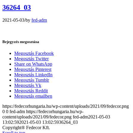
36264_03
2021-05-03
/
by
fed-adm
Bejegyzés megosztása
Megosztás Facebook
Megosztás Twitter
Share on WhatsApp
Megosztás Pinterest
Megosztás LinkedIn
Megosztás Tumblr
Megosztás Vk
Megosztás Reddit
Megosztás emailben
https://fedecorhungaria.hu/wp-content/uploads/2021/09/fedecor.png
0
0
fed-adm
https://fedecorhungaria.hu/wp-
content/uploads/2021/09/fedecor.png
fed-adm
2021-05-03
13:02:59
2021-05-03 13:02:59
36264_03
Copyright® Fedecor Kft.
Scroll to top