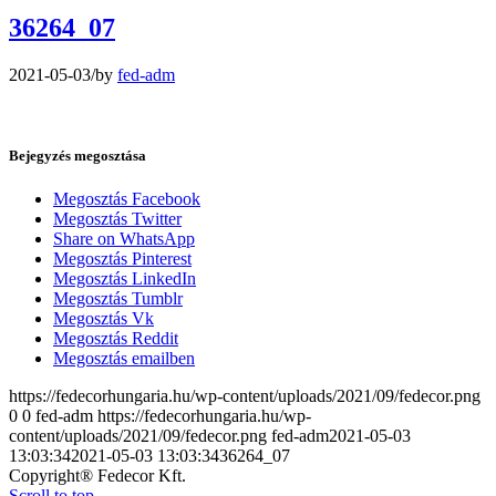
36264_07
2021-05-03
/
by
fed-adm
Bejegyzés megosztása
Megosztás Facebook
Megosztás Twitter
Share on WhatsApp
Megosztás Pinterest
Megosztás LinkedIn
Megosztás Tumblr
Megosztás Vk
Megosztás Reddit
Megosztás emailben
https://fedecorhungaria.hu/wp-content/uploads/2021/09/fedecor.png
0
0
fed-adm
https://fedecorhungaria.hu/wp-
content/uploads/2021/09/fedecor.png
fed-adm
2021-05-03
13:03:34
2021-05-03 13:03:34
36264_07
Copyright® Fedecor Kft.
Scroll to top