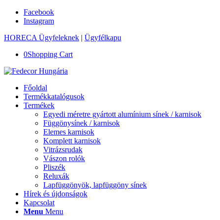
Facebook
Instagram
HORECA Ügyfeleknek
|
Ügyfélkapu
0
Shopping Cart
Főoldal
Termékkatalógusok
Termékek
Egyedi méretre gyártott alumínium sínek / karnisok
Függönysínek / karnisok
Elemes karnisok
Komplett karnisok
Vitrázsrudak
Vászon rolók
Pliszék
Reluxák
Lapfüggönyök, lapfüggöny sínek
Hírek és újdonságok
Kapcsolat
Menu
Menu