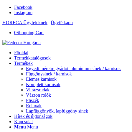
Facebook
Instagram
HORECA Ügyfeleknek
|
Ügyfélkapu
0
Shopping Cart
Főoldal
Termékkatalógusok
Termékek
Egyedi méretre gyártott alumínium sínek / karnisok
Függönysínek / karnisok
Elemes karnisok
Komplett karnisok
Vitrázsrudak
Vászon rolók
Pliszék
Reluxák
Lapfüggönyök, lapfüggöny sínek
Hírek és újdonságok
Kapcsolat
Menu
Menu