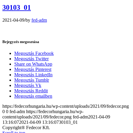
30103_01
2021-04-09
/
by
fed-adm
Bejegyzés megosztása
Megosztás Facebook
Megosztás Twitter
Share on WhatsApp
Megosztás Pinterest
Megosztás LinkedIn
Megosztás Tumblr
Megosztás Vk
Megosztás Reddit
Megosztás emailben
https://fedecorhungaria.hu/wp-content/uploads/2021/09/fedecor.png
0
0
fed-adm
https://fedecorhungaria.hu/wp-
content/uploads/2021/09/fedecor.png
fed-adm
2021-04-09
13:16:07
2021-04-09 13:16:07
30103_01
Copyright® Fedecor Kft.
Scroll to top