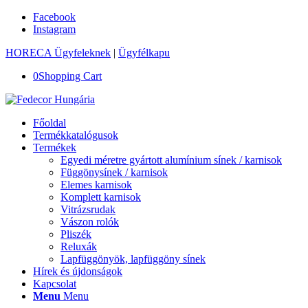
Facebook
Instagram
HORECA Ügyfeleknek
|
Ügyfélkapu
0
Shopping Cart
Főoldal
Termékkatalógusok
Termékek
Egyedi méretre gyártott alumínium sínek / karnisok
Függönysínek / karnisok
Elemes karnisok
Komplett karnisok
Vitrázsrudak
Vászon rolók
Pliszék
Reluxák
Lapfüggönyök, lapfüggöny sínek
Hírek és újdonságok
Kapcsolat
Menu
Menu