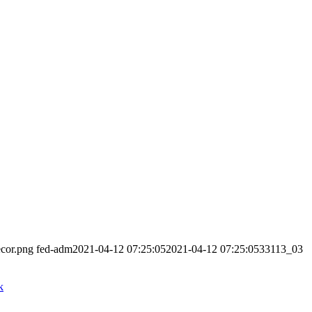
ecor.png
fed-adm
2021-04-12 07:25:05
2021-04-12 07:25:05
33113_03
k