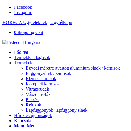
Facebook
Instagram
HORECA Ügyfeleknek
|
Ügyfélkapu
0
Shopping Cart
Főoldal
Termékkatalógusok
Termékek
Egyedi méretre gyártott alumínium sínek / karnisok
Függönysínek / karnisok
Elemes karnisok
Komplett karnisok
Vitrázsrudak
Vászon rolók
Pliszék
Reluxák
Lapfüggönyök, lapfüggöny sínek
Hírek és újdonságok
Kapcsolat
Menu
Menu