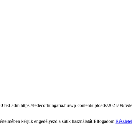
0
fed-adm
https://fedecorhungaria.hu/wp-content/uploads/2021/09/fed
rtelmében kérjük engedélyezd a sütik használatát!
Elfogadom
Részlete