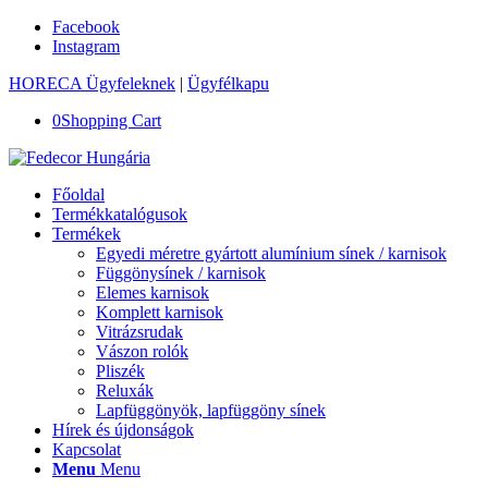
Facebook
Instagram
HORECA Ügyfeleknek
|
Ügyfélkapu
0
Shopping Cart
Főoldal
Termékkatalógusok
Termékek
Egyedi méretre gyártott alumínium sínek / karnisok
Függönysínek / karnisok
Elemes karnisok
Komplett karnisok
Vitrázsrudak
Vászon rolók
Pliszék
Reluxák
Lapfüggönyök, lapfüggöny sínek
Hírek és újdonságok
Kapcsolat
Menu
Menu