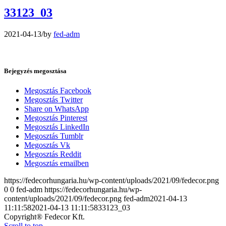
33123_03
2021-04-13
/
by
fed-adm
Bejegyzés megosztása
Megosztás Facebook
Megosztás Twitter
Share on WhatsApp
Megosztás Pinterest
Megosztás LinkedIn
Megosztás Tumblr
Megosztás Vk
Megosztás Reddit
Megosztás emailben
https://fedecorhungaria.hu/wp-content/uploads/2021/09/fedecor.png
0
0
fed-adm
https://fedecorhungaria.hu/wp-
content/uploads/2021/09/fedecor.png
fed-adm
2021-04-13
11:11:58
2021-04-13 11:11:58
33123_03
Copyright® Fedecor Kft.
Scroll to top