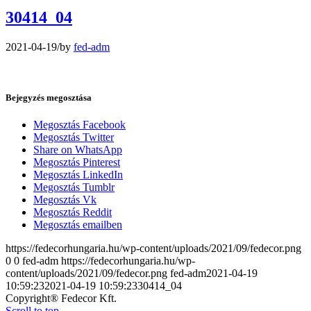
30414_04
2021-04-19
/
by
fed-adm
Bejegyzés megosztása
Megosztás Facebook
Megosztás Twitter
Share on WhatsApp
Megosztás Pinterest
Megosztás LinkedIn
Megosztás Tumblr
Megosztás Vk
Megosztás Reddit
Megosztás emailben
https://fedecorhungaria.hu/wp-content/uploads/2021/09/fedecor.png
0
0
fed-adm
https://fedecorhungaria.hu/wp-
content/uploads/2021/09/fedecor.png
fed-adm
2021-04-19
10:59:23
2021-04-19 10:59:23
30414_04
Copyright® Fedecor Kft.
Scroll to top