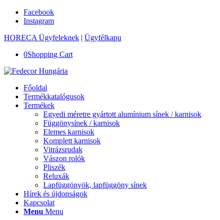
Facebook
Instagram
HORECA Ügyfeleknek
|
Ügyfélkapu
0
Shopping Cart
Főoldal
Termékkatalógusok
Termékek
Egyedi méretre gyártott alumínium sínek / karnisok
Függönysínek / karnisok
Elemes karnisok
Komplett karnisok
Vitrázsrudak
Vászon rolók
Pliszék
Reluxák
Lapfüggönyök, lapfüggöny sínek
Hírek és újdonságok
Kapcsolat
Menu
Menu