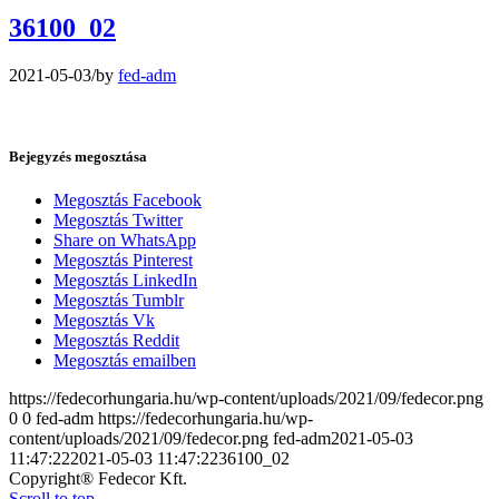
36100_02
2021-05-03
/
by
fed-adm
Bejegyzés megosztása
Megosztás Facebook
Megosztás Twitter
Share on WhatsApp
Megosztás Pinterest
Megosztás LinkedIn
Megosztás Tumblr
Megosztás Vk
Megosztás Reddit
Megosztás emailben
https://fedecorhungaria.hu/wp-content/uploads/2021/09/fedecor.png
0
0
fed-adm
https://fedecorhungaria.hu/wp-
content/uploads/2021/09/fedecor.png
fed-adm
2021-05-03
11:47:22
2021-05-03 11:47:22
36100_02
Copyright® Fedecor Kft.
Scroll to top