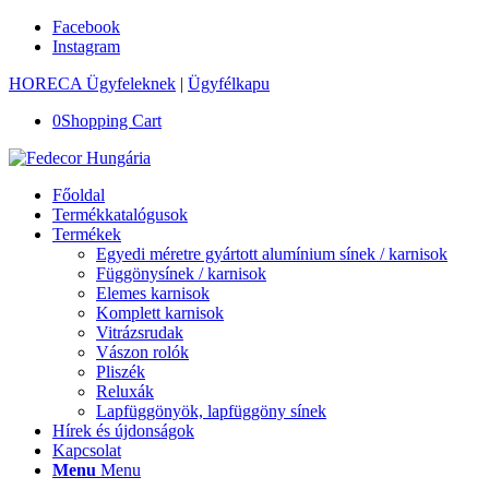
Facebook
Instagram
HORECA Ügyfeleknek
|
Ügyfélkapu
0
Shopping Cart
Főoldal
Termékkatalógusok
Termékek
Egyedi méretre gyártott alumínium sínek / karnisok
Függönysínek / karnisok
Elemes karnisok
Komplett karnisok
Vitrázsrudak
Vászon rolók
Pliszék
Reluxák
Lapfüggönyök, lapfüggöny sínek
Hírek és újdonságok
Kapcsolat
Menu
Menu