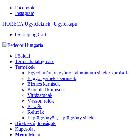
Facebook
Instagram
HORECA Ügyfeleknek
|
Ügyfélkapu
0
Shopping Cart
Főoldal
Termékkatalógusok
Termékek
Egyedi méretre gyártott alumínium sínek / karnisok
Függönysínek / karnisok
Elemes karnisok
Komplett karnisok
Vitrázsrudak
Vászon rolók
Pliszék
Reluxák
Lapfüggönyök, lapfüggöny sínek
Hírek és újdonságok
Kapcsolat
Menu
Menu