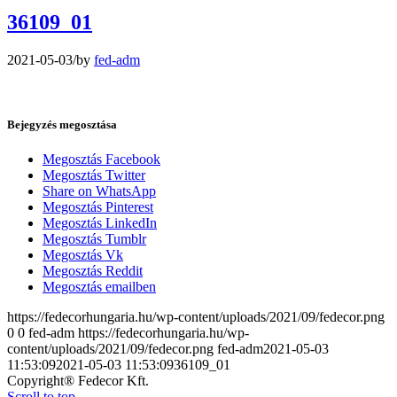
36109_01
2021-05-03
/
by
fed-adm
Bejegyzés megosztása
Megosztás Facebook
Megosztás Twitter
Share on WhatsApp
Megosztás Pinterest
Megosztás LinkedIn
Megosztás Tumblr
Megosztás Vk
Megosztás Reddit
Megosztás emailben
https://fedecorhungaria.hu/wp-content/uploads/2021/09/fedecor.png
0
0
fed-adm
https://fedecorhungaria.hu/wp-
content/uploads/2021/09/fedecor.png
fed-adm
2021-05-03
11:53:09
2021-05-03 11:53:09
36109_01
Copyright® Fedecor Kft.
Scroll to top