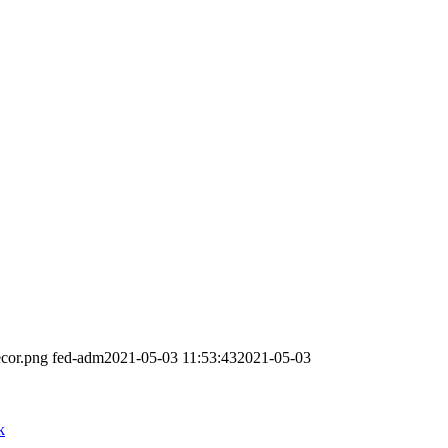
ecor.png
fed-adm
2021-05-03 11:53:43
2021-05-03
k