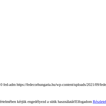
0
fed-adm
https://fedecorhungaria.hu/wp-content/uploads/2021/09/fed
rtelmében kérjük engedélyezd a sütik használatát!
Elfogadom
Részlete