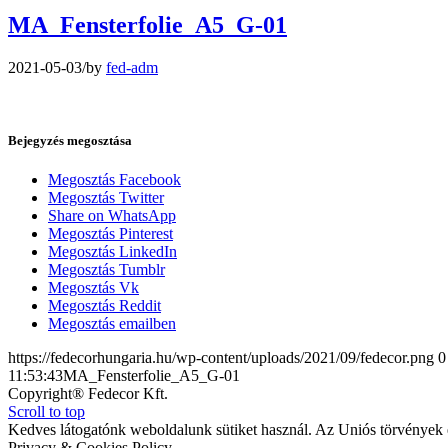
MA_Fensterfolie_A5_G-01
2021-05-03
/
by
fed-adm
Bejegyzés megosztása
Megosztás Facebook
Megosztás Twitter
Share on WhatsApp
Megosztás Pinterest
Megosztás LinkedIn
Megosztás Tumblr
Megosztás Vk
Megosztás Reddit
Megosztás emailben
https://fedecorhungaria.hu/wp-content/uploads/2021/09/fedecor.png
0
11:53:43
MA_Fensterfolie_A5_G-01
Copyright® Fedecor Kft.
Scroll to top
Kedves látogatónk weboldalunk sütiket használ. Az Uniós törvények é
Privacy & Cookies Policy