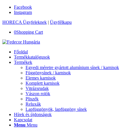
Facebook
Instagram
HORECA Ügyfeleknek
|
Ügyfélkapu
0
Shopping Cart
Főoldal
Termékkatalógusok
Termékek
Egyedi méretre gyártott alumínium sínek / karnisok
Függönysínek / karnisok
Elemes karnisok
Komplett karnisok
Vitrázsrudak
Vászon rolók
Pliszék
Reluxák
Lapfüggönyök, lapfüggöny sínek
Hírek és újdonságok
Kapcsolat
Menu
Menu