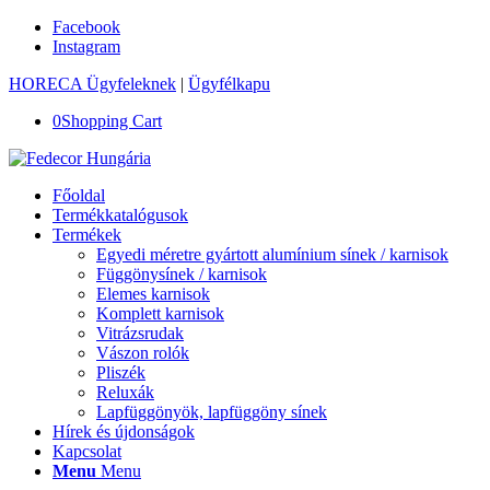
Facebook
Instagram
HORECA Ügyfeleknek
|
Ügyfélkapu
0
Shopping Cart
Főoldal
Termékkatalógusok
Termékek
Egyedi méretre gyártott alumínium sínek / karnisok
Függönysínek / karnisok
Elemes karnisok
Komplett karnisok
Vitrázsrudak
Vászon rolók
Pliszék
Reluxák
Lapfüggönyök, lapfüggöny sínek
Hírek és újdonságok
Kapcsolat
Menu
Menu