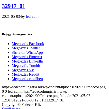
32917_01
2021-05-03
/
by
fed-adm
Bejegyzés megosztása
Megosztás Facebook
Megosztás Twitter
Share on WhatsApp
Megosztás Pinterest
Megosztás LinkedIn
Megosztás Tumblr
Megosztás Vk
Megosztás Reddit
Megosztás emailben
https://fedecorhungaria.hu/wp-content/uploads/2021/09/fedecor.png
0
0
fed-adm
https://fedecorhungaria.hu/wp-
content/uploads/2021/09/fedecor.png
fed-adm
2021-05-03
12:31:31
2021-05-03 12:31:31
32917_01
Copyright® Fedecor Kft.
Scroll to top