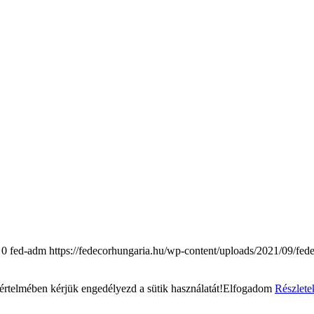
0
fed-adm
https://fedecorhungaria.hu/wp-content/uploads/2021/09/fed
rtelmében kérjük engedélyezd a sütik használatát!
Elfogadom
Részlete