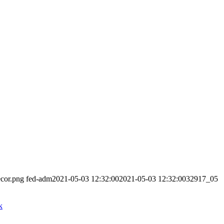
ecor.png
fed-adm
2021-05-03 12:32:00
2021-05-03 12:32:00
32917_05
k