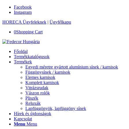
Facebook
Instagram
HORECA Ügyfeleknek
|
Ügyfélkapu
0
Shopping Cart
Főoldal
Termékkatalógusok
Termékek
Egyedi méretre gyártott alumínium sínek / karnisok
Függönysínek / karnisok
Elemes karnisok
Komplett karnisok
Vitrázsrudak
Vászon rolók
Pliszék
Reluxák
Lapfüggönyök, lapfüggöny sínek
Hírek és újdonságok
Kapcsolat
Menu
Menu