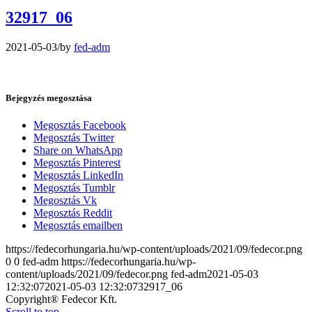
32917_06
2021-05-03
/
by
fed-adm
Bejegyzés megosztása
Megosztás Facebook
Megosztás Twitter
Share on WhatsApp
Megosztás Pinterest
Megosztás LinkedIn
Megosztás Tumblr
Megosztás Vk
Megosztás Reddit
Megosztás emailben
https://fedecorhungaria.hu/wp-content/uploads/2021/09/fedecor.png
0
0
fed-adm
https://fedecorhungaria.hu/wp-
content/uploads/2021/09/fedecor.png
fed-adm
2021-05-03
12:32:07
2021-05-03 12:32:07
32917_06
Copyright® Fedecor Kft.
Scroll to top