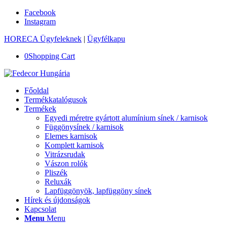
Facebook
Instagram
HORECA Ügyfeleknek
|
Ügyfélkapu
0
Shopping Cart
Főoldal
Termékkatalógusok
Termékek
Egyedi méretre gyártott alumínium sínek / karnisok
Függönysínek / karnisok
Elemes karnisok
Komplett karnisok
Vitrázsrudak
Vászon rolók
Pliszék
Reluxák
Lapfüggönyök, lapfüggöny sínek
Hírek és újdonságok
Kapcsolat
Menu
Menu