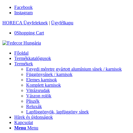
Facebook
Instagram
HORECA Ügyfeleknek
|
Ügyfélkapu
0
Shopping Cart
Főoldal
Termékkatalógusok
Termékek
Egyedi méretre gyártott alumínium sínek / karnisok
Függönysínek / karnisok
Elemes karnisok
Komplett karnisok
Vitrázsrudak
Vászon rolók
Pliszék
Reluxák
Lapfüggönyök, lapfüggöny sínek
Hírek és újdonságok
Kapcsolat
Menu
Menu