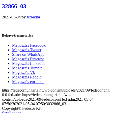
32866_03
2021-05-04
/
by
fed-adm
Bejegyzés megosztása
Megosztás Facebook
Megosztás Twitter
Share on WhatsApp
Megosztás Pinterest
Megosztás LinkedIn
Megosztás Tumblr
Megosztás Vk
Megosztás Reddit
Megosztás emailben
https://fedecorhungaria.hu/wp-content/uploads/2021/09/fedecor.png
0
0
fed-adm
https://fedecorhungaria.hu/wp-
content/uploads/2021/09/fedecor.png
fed-adm
2021-05-04
07:50:30
2021-05-04 07:50:30
32866_03
Copyright® Fedecor Kft.
Scroll to top