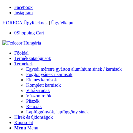
Facebook
Instagram
HORECA Ügyfeleknek
|
Ügyfélkapu
0
Shopping Cart
Főoldal
Termékkatalógusok
Termékek
Egyedi méretre gyártott alumínium sínek / karnisok
Függönysínek / karnisok
Elemes karnisok
Komplett karnisok
Vitrázsrudak
Vászon rolók
Pliszék
Reluxák
Lapfüggönyök, lapfüggöny sínek
Hírek és újdonságok
Kapcsolat
Menu
Menu