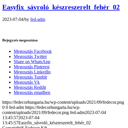
Easyfix_sávroló_készreszerelt_fehér_02
2023-07-04
/
by
fed-adm
Bejegyzés megosztása
Megosztás Facebook
Megosztás Twitter
Share on WhatsApp
Megosztás Pinterest
Megosztás LinkedIn
Megosztás Tumblr
Megosztás Vk
Megosztás Reddit
Megosztás emailben
https://fedecorhungaria.hu/wp-content/uploads/2021/09/fedecor.png
0
0
fed-adm
https://fedecorhungaria.hu/wp-
content/uploads/2021/09/fedecor.png
fed-adm
2023-07-04
13:45:57
2023-07-04
13:45:57
Easyfix_sávroló_készreszerelt_fehér_02
Copyright® Fedecor Kft.