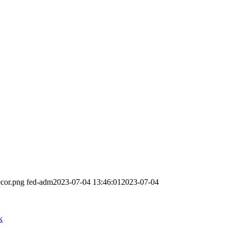
ecor.png
fed-adm
2023-07-04 13:46:01
2023-07-04
k