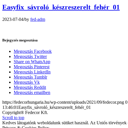
Easyfix_sávroló_készreszerelt_fehér_01
2023-07-04
/
by
fed-adm
Bejegyzés megosztása
Megosztás Facebook
Megosztás Twitter
Share on WhatsApp
Megosztás Pinterest
Megosztás LinkedIn
Megosztás Tumblr
Megosztás Vk
Megosztás Reddit
Megosztás emailben
https://fedecorhungaria.hu/wp-content/uploads/2021/09/fedecor.png
0
13:46:01
Easyfix_sávroló_készreszerelt_fehér_01
Copyright® Fedecor Kft.
Scroll to top
Kedves látogatónk weboldalunk sütiket használ. Az Uniós törvények é
Privacy & Cookies Policy