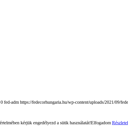
0
fed-adm
https://fedecorhungaria.hu/wp-content/uploads/2021/09/fed
rtelmében kérjük engedélyezd a sütik használatát!
Elfogadom
Részlete