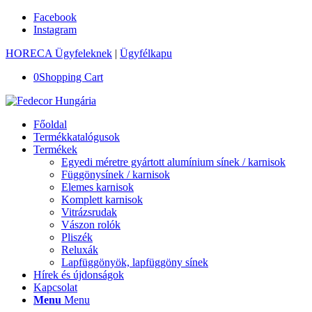
Facebook
Instagram
HORECA Ügyfeleknek
|
Ügyfélkapu
0
Shopping Cart
Főoldal
Termékkatalógusok
Termékek
Egyedi méretre gyártott alumínium sínek / karnisok
Függönysínek / karnisok
Elemes karnisok
Komplett karnisok
Vitrázsrudak
Vászon rolók
Pliszék
Reluxák
Lapfüggönyök, lapfüggöny sínek
Hírek és újdonságok
Kapcsolat
Menu
Menu