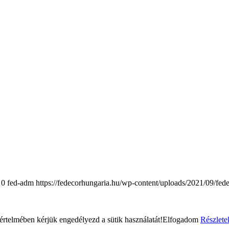
0
fed-adm
https://fedecorhungaria.hu/wp-content/uploads/2021/09/fed
rtelmében kérjük engedélyezd a sütik használatát!
Elfogadom
Részlete