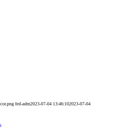
ecor.png
fed-adm
2023-07-04 13:46:10
2023-07-04
k