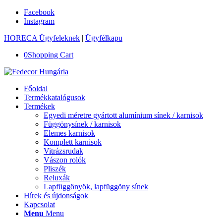
Facebook
Instagram
HORECA Ügyfeleknek
|
Ügyfélkapu
0
Shopping Cart
Főoldal
Termékkatalógusok
Termékek
Egyedi méretre gyártott alumínium sínek / karnisok
Függönysínek / karnisok
Elemes karnisok
Komplett karnisok
Vitrázsrudak
Vászon rolók
Pliszék
Reluxák
Lapfüggönyök, lapfüggöny sínek
Hírek és újdonságok
Kapcsolat
Menu
Menu