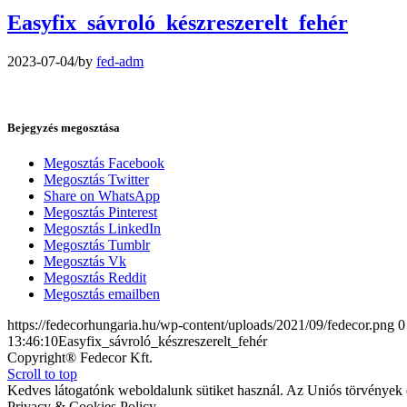
Easyfix_sávroló_készreszerelt_fehér
2023-07-04
/
by
fed-adm
Bejegyzés megosztása
Megosztás Facebook
Megosztás Twitter
Share on WhatsApp
Megosztás Pinterest
Megosztás LinkedIn
Megosztás Tumblr
Megosztás Vk
Megosztás Reddit
Megosztás emailben
https://fedecorhungaria.hu/wp-content/uploads/2021/09/fedecor.png
0
13:46:10
Easyfix_sávroló_készreszerelt_fehér
Copyright® Fedecor Kft.
Scroll to top
Kedves látogatónk weboldalunk sütiket használ. Az Uniós törvények é
Privacy & Cookies Policy