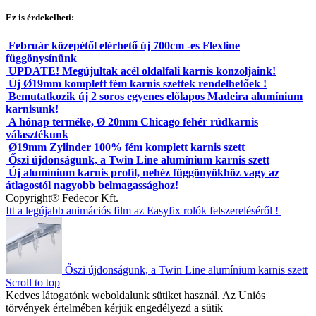
Ez is érdekelheti:
Február közepétől elérhető új 700cm -es Flexline
függönysínünk
UPDATE! Megújultak acél oldalfali karnis konzoljaink!
Új Ø19mm komplett fém karnis szettek rendelhetőek !
Bemutatkozik új 2 soros egyenes előlapos Madeira alumínium
karnisunk!
A hónap terméke, Ø 20mm Chicago fehér rúdkarnis
választékunk
Ø19mm Zylinder 100% fém komplett karnis szett
Őszi újdonságunk, a Twin Line alumínium karnis szett
Új alumínium karnis profil, nehéz függönyökhöz vagy az
átlagostól nagyobb belmagassághoz!
Copyright® Fedecor Kft.
Itt a legújabb animációs film az Easyfix rolók felszereléséről !
Őszi újdonságunk, a Twin Line alumínium karnis szett
Scroll to top
Kedves látogatónk weboldalunk sütiket használ. Az Uniós
törvények értelmében kérjük engedélyezd a sütik