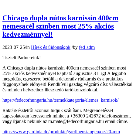
Chicago dupla nútos karnissín 400cm
nemesacél színben most 25% akciós
kedvezménnyel!
2023-07-25
/
in
Hírek és újdonságok
/
by
fed-adm
Tisztelt Partnereink!
A Chicago dupla nútos karnissín 400cm nemesacél színben most
25% akciós kedvezménnyel kapható augusztus 31 -ig! A legjobb
megoldás, egyszerre betölti a dekoratív rúdkarnis és a praktikus
függönysínek előnyeit! Rendkívül gazdag végzáró dísz választékkal
és minden helyzethez illeszkedő tartókonzolokkal.
https://fedecorhungaria.hu/termekkategoria/elemes_karnisok/
Raktárkészletről azonnal tudjuk szállítani. Megrendeléssel
kapcsolatosan keressenek minket a +36309 242672 telefonszámon,
vagy írjanak nekünk az
m.mate@fedecorhungaria.hu
email címre.
https://www.gardinia.de/produkte/gardinenstangen/oe-20-mm