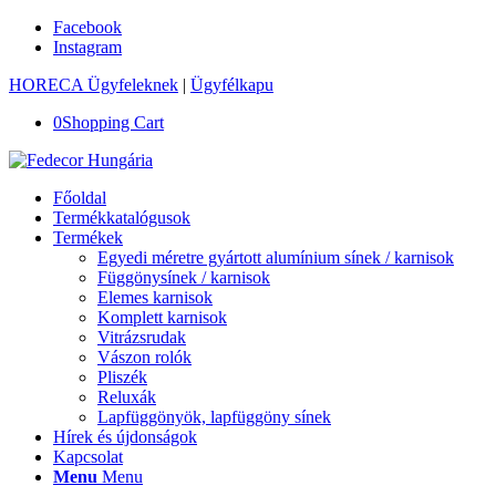
Facebook
Instagram
HORECA Ügyfeleknek
|
Ügyfélkapu
0
Shopping Cart
Főoldal
Termékkatalógusok
Termékek
Egyedi méretre gyártott alumínium sínek / karnisok
Függönysínek / karnisok
Elemes karnisok
Komplett karnisok
Vitrázsrudak
Vászon rolók
Pliszék
Reluxák
Lapfüggönyök, lapfüggöny sínek
Hírek és újdonságok
Kapcsolat
Menu
Menu