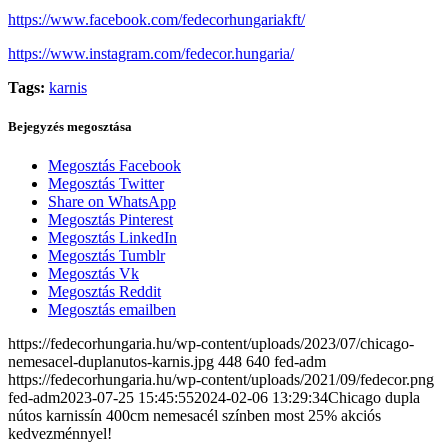
https://www.facebook.com/fedecorhungariakft/
https://www.instagram.com/fedecor.hungaria/
Tags:
karnis
Bejegyzés megosztása
Megosztás Facebook
Megosztás Twitter
Share on WhatsApp
Megosztás Pinterest
Megosztás LinkedIn
Megosztás Tumblr
Megosztás Vk
Megosztás Reddit
Megosztás emailben
https://fedecorhungaria.hu/wp-content/uploads/2023/07/chicago-
nemesacel-duplanutos-karnis.jpg
448
640
fed-adm
https://fedecorhungaria.hu/wp-content/uploads/2021/09/fedecor.png
fed-adm
2023-07-25 15:45:55
2024-02-06 13:29:34
Chicago dupla
nútos karnissín 400cm nemesacél színben most 25% akciós
kedvezménnyel!