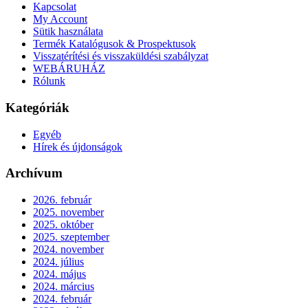
Kapcsolat
My Account
Sütik használata
Termék Katalógusok & Prospektusok
Visszatérítési és visszaküldési szabályzat
WEBÁRUHÁZ
Rólunk
Kategóriák
Egyéb
Hírek és újdonságok
Archívum
2026. február
2025. november
2025. október
2025. szeptember
2024. november
2024. július
2024. május
2024. március
2024. február