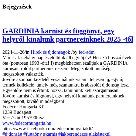
Bejegyzések
GARDINIA karnist és függönyt, egy
helyről kínálunk partnereinknek 2025 -től
2024-11-26
/
in
Hírek és újdonságok
/
by
fed-adm
Már csak néhány nap és előttünk áll egy új év! Hosszú hosszú évek
óta (pontosan 1993 -óta!!!) megbízhatóan szálltjuk a GARDINIA
karnisait, rolóit partnereink részére. Megszokott minőség,
megszokott választék.
Jövőre azonban kezdetét veszi nálunk valami teljesen új, egy új
termék kollekció, amely még számunkra is abszolút újdonság lesz.
Egyenlőre nem is értünk hozzá, tanulnunk kell szorgalmasan.
Jövőre karnist és függönyt, egy helyről kínálunk partnereinknek,
megszokott, kiváló minőségben!
Fedecor Hungária Kft
1239 Budapest
Vecsés út 195790hrsz
www.fedecorhungaria.hu
https://www.facebook.com/fedecorhungariakft/
#újdonság
#függöny
#karnis
#lakberendezés
#lakástextil