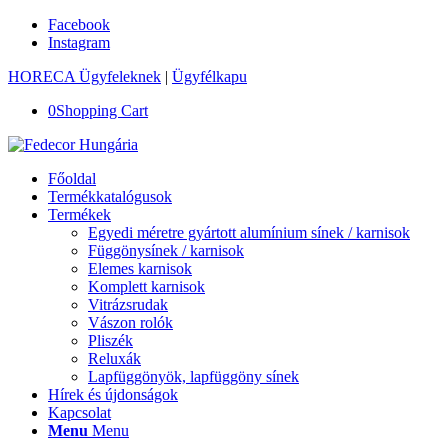
Facebook
Instagram
HORECA Ügyfeleknek
|
Ügyfélkapu
0
Shopping Cart
Főoldal
Termékkatalógusok
Termékek
Egyedi méretre gyártott alumínium sínek / karnisok
Függönysínek / karnisok
Elemes karnisok
Komplett karnisok
Vitrázsrudak
Vászon rolók
Pliszék
Reluxák
Lapfüggönyök, lapfüggöny sínek
Hírek és újdonságok
Kapcsolat
Menu
Menu