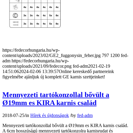
https://fedecorhungaria.hu/wp-
content/uploads/2023/02/GE2_fuggonysin_feher.jpg
797
1200
fed-
adm
https://fedecorhungaria.hu/wp-
content/uploads/2021/09/fedecor.png
fed-adm
2021-02-19
14:51:06
2024-02-06 13:39:57
Online kereskedő partnereink
figyelmébe ajánljuk új komplett GE karnis szettjeinket!
Mennyezeti tartókonzollal bővült a
Ø19mm es KIRA karnis család
2018-07-25
/
in
Hírek és újdonságok
/
by
fed-adm
Mennyezeti tartókonzollal bővült a Ø19mm es KIRA karnis család.
A 6cm hosszúságú mennyezeti tartókonzolra karnisrudat és