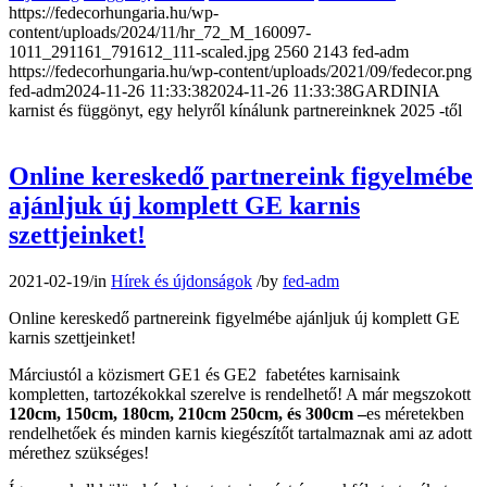
https://fedecorhungaria.hu/wp-
content/uploads/2024/11/hr_72_M_160097-
1011_291161_791612_111-scaled.jpg
2560
2143
fed-adm
https://fedecorhungaria.hu/wp-content/uploads/2021/09/fedecor.png
fed-adm
2024-11-26 11:33:38
2024-11-26 11:33:38
GARDINIA
karnist és függönyt, egy helyről kínálunk partnereinknek 2025 -től
Online kereskedő partnereink figyelmébe
ajánljuk új komplett GE karnis
szettjeinket!
2021-02-19
/
in
Hírek és újdonságok
/
by
fed-adm
Online kereskedő partnereink figyelmébe ajánljuk új komplett GE
karnis szettjeinket!
Márciustól a közismert GE1 és GE2 fabetétes karnisaink
kompletten, tartozékokkal szerelve is rendelhető! A már megszokott
120cm, 150cm, 180cm, 210cm 250cm, és 300cm –
es méretekben
rendelhetőek és minden karnis kiegészítőt tartalmaznak ami az adott
mérethez szükséges!