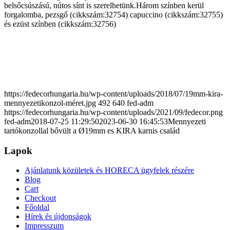
belsőcsúszású, nútos sínt is szerelhetünk.Három színben kerül
forgalomba, pezsgő (cikkszám:32754) capuccino (cikkszám:32755)
és ezüst színben (cikkszám:32756)
https://fedecorhungaria.hu/wp-content/uploads/2018/07/19mm-kira-
mennyezetikonzol-méret.jpg
492
640
fed-adm
https://fedecorhungaria.hu/wp-content/uploads/2021/09/fedecor.png
fed-adm
2018-07-25 11:29:50
2023-06-30 16:45:53
Mennyezeti
tartókonzollal bővült a Ø19mm es KIRA karnis család
Lapok
Ajánlatunk közületek és HORECA ügyfelek részére
Blog
Cart
Checkout
Főoldal
Hírek és újdonságok
Impresszum