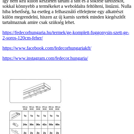
Így nem kell külön készleten tartani a sínt és a sokféle tartozékot,
sokkal könnyebb a termékeket a weboldalra feltölteni, listázni. Nulla
hiba lehetőség, ha esetleg a felhasználó elfelejtene egy alkatrészt
külön megrendelni, hiszen az új karnis szettek minden kiegészítőt
tartalmaznak amire csak szükség lehet.
https://fedecorhungaria.hu/termek/ge-komplett-fuggonysin-szett-ge-
2-soros-120cm-feher/
https://www.facebook.com/fedecorhungariakft/
https://www.instagram.com/fedecor.hungaria/